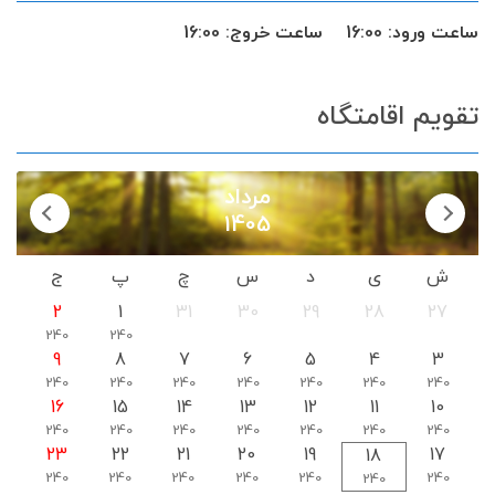
(کوه سرخ) استان خراسان رضوی می باشد که در فاصله 25
ساعت ورود:
16:00
ساعت خروج:
16:00
کیلومتر با داشتن امکانات رفاهی آماده پذیرایی از شما
میهمانان گرامی می باشیم.
تقویم اقامتگاه
مرداد
1405
ش
ی
د
س
چ
پ
ج
2
1
31
30
29
28
27
240
240
9
8
7
6
5
4
3
240
240
240
240
240
240
240
16
15
14
13
12
11
10
240
240
240
240
240
240
240
23
22
21
20
19
17
18
240
240
240
240
240
240
240