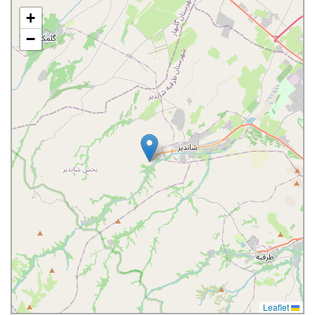
+
−
Leaflet