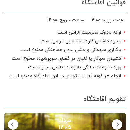
قوانین اقامتگاه
گرامی می باشیم.
ماشین ظرفشویی
دستگاه تصفیه آب خانگی
حیاط
آب نما
ماشین لباس‌شویی
ساعت ورود:
14:00
ساعت خروج:
12:00
تخت و سرویس خواب
کولر اسپلیت
ارائه مدارک محرمیت الزامی است
بخاری گازی
ظروف آشپزخانه
همراه داشتن کارت شناسایی الزامی است
آلاچیق
اجاق گاز
اینترنت
برگزاری میهمانی و جشن بدون هماهنگی ممنوع است
کشیدن سیگار یا قلیان در فضای سرپوشیده ممنوع است
شامپو و صابون
سرایدار یا نگهبان
ورود حیوانات خانگی به واحد اقامتی مجاز نیست
تحویل 24 ساعته
سرویس ایرانی
انجام هر گونه فعالیت تجاری در این اقامتگاه ممنوع است
تقویم اقامتگاه
مرداد
1405