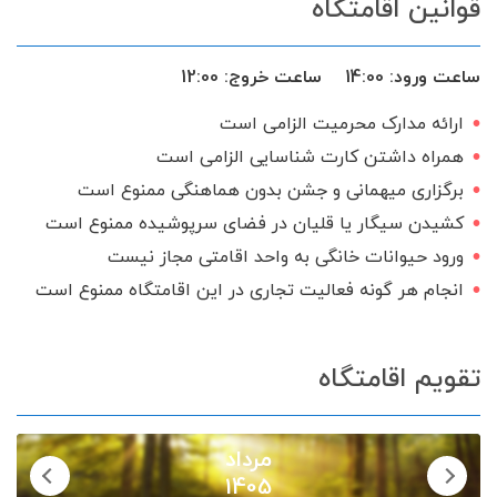
قوانین اقامتگاه
گرامی می باشیم.
دستگاه تصفیه آب خانگی
حیاط
آب نما
کابینت
ماشین لباس‌شویی
ساعت ورود:
14:00
ساعت خروج:
12:00
تخت و سرویس خواب
کولر اسپلیت
ارائه مدارک محرمیت الزامی است
بخاری گازی
ظروف آشپزخانه
همراه داشتن کارت شناسایی الزامی است
آلاچیق
اجاق گاز
اینترنت
برگزاری میهمانی و جشن بدون هماهنگی ممنوع است
کشیدن سیگار یا قلیان در فضای سرپوشیده ممنوع است
شامپو و صابون
سرایدار یا نگهبان
ورود حیوانات خانگی به واحد اقامتی مجاز نیست
تحویل 24 ساعته
سرویس ایرانی
انجام هر گونه فعالیت تجاری در این اقامتگاه ممنوع است
تقویم اقامتگاه
مرداد
1405