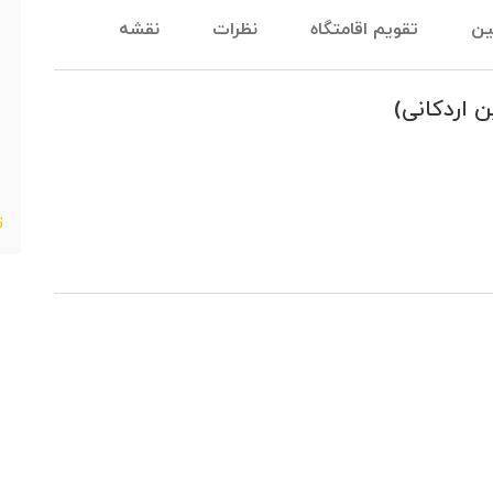
ین
تقویم اقامتگاه
نظرات
نقشه
 اردکانی)
ت