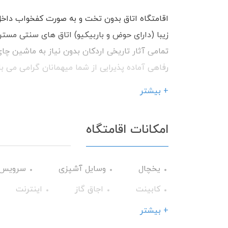
اقامتگاه اتاق بدون تخت و به صورت کفخواب داخل
زیبا (دارای حوض و باربیکیو) اتاق های سنتی مس
تمامی آثار تاریخی اردکان بدون نیاز به ماشین چ
رفاهی آماده پذیرایی از شما میهمانان گرامی می ب
+ بیشتر
امکانات اقامتگاه
یخچال
وسایل آشپزی
سرویس 
کابینت
اجاق گاز
اینترنت
+ بیشتر