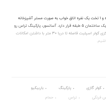
آپارتمان دارای 1 اتاق خواب همراه با 1 تخت دو نفره و 1 تخت یک نفره اتاق خواب به صورت مستر آشپزخانه
مجهز به وسایل پخت و پز این واحد در طبقه سوم یک ساختمان 5 طبقه قرار دارد. آسانسور، پارکینگ تراس رو
به دریا سرویس بهداشتی ایرانی و فرنگی سوفاژ مرکزی کولر اسپلیت فاصله تا دریا 30 متر با داشتن امکانات
اشیم.
کولر گازی
پارکینگ
باربیکیو
 فرنگی
تراس
حمام