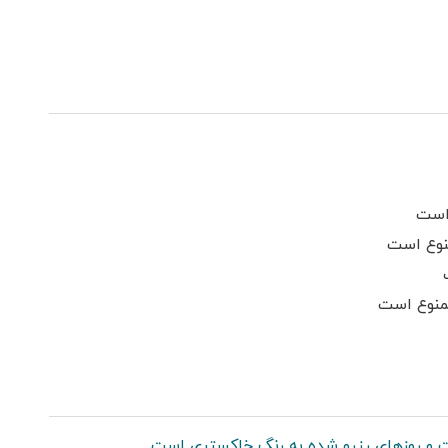
فضای سبز
کولر اسپلیت
از
سرایدار یا نگهبان
سرویس ایرانی
است
نوع است
ممنوع است
 و روزهای رزرو شده به رنگ خاکستری است.