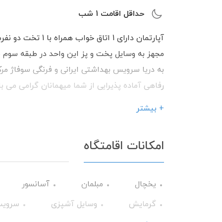
حداقل اقامت
1
شب
رفاهی آماده پذیرایی از شما میهمانان گرامی می ب
+ بیشتر
امکانات اقامتگاه
یخچال
مبلمان
آسانسور
گرمایش
وسایل آشپزی
سرویس