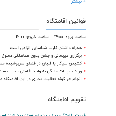
کابینت
تخت و سرویس خواب
+ بیشتر
ظروف آشپزخانه
شوفاژ
اجاق گ
قوانین اقامتگاه
منبع آب ذخیره
تحویل 24 ساعته
ساعت ورود:
14:00
ساعت خروج:
12:00
همراه داشتن کارت شناسایی الزامی است
برگزاری میهمانی و جشن بدون هماهنگی ممنوع 
کشیدن سیگار یا قلیان در فضای سرپوشیده مم
ورود حیوانات خانگی به واحد اقامتی مجاز نیست
انجام هر گونه فعالیت تجاری در این اقامتگاه 
تقویم اقامتگاه
قیمت اقامتگاه در زیر روزهای هفته درج شده است