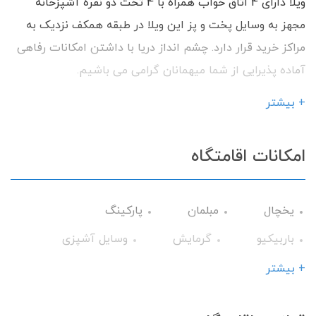
ويلا دارای 4 اتاق خواب همراه با 4 تخت دو نفره آشپزخانه
مجهز به وسایل پخت و پز این ویلا در طبقه همكف نزدیک به
مراكز خريد قرار دارد. چشم انداز دريا با داشتن امکانات رفاهی
آماده پذیرایی از شما میهمانان گرامی می باشیم.
+ بیشتر
امکانات اقامتگاه
یخچال
مبلمان
پارکینگ
باربیکیو
گرمایش
وسایل آشپزی
تلویزیون
حمام
کابینت
+ بیشتر
تخت و سرویس خواب
فضای سبز