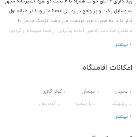
ویلا دارای 2 اتاق خواب همراه با 2 تخت دو نفره آشپزخانه مجهز
به وسایل پخت و پز واقع در زمینی 2000 متر ویلا در طبقه اول
قرار دارد. به صورت غیر دربست می باشد. نزدیک ساحل با
داشتن امکانات رفاهی آماده پذیرایی از شما میهمانان گرامی
می باشیم.
+ بیشتر
امکانات اقامتگاه
یخچال
مبلمان
کولر گازی
پارکینگ
باربیکیو
گرمایش
وسایل آشپزی
تلویزیون
حمام
+ بیشتر
میز نهارخوری
فضای سبز
آلاچیق