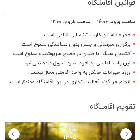
قوانین اقامتگاه
فضای سبز
آلاچیق
اجاق گاز
گیرنده دیجیتال
سرویس ایرانی
ساعت ورود:
14:00
ساعت خروج:
12:00
همراه داشتن کارت شناسایی الزامی است
برگزاری میهمانی و جشن بدون هماهنگی ممنوع است
کشیدن سیگار یا قلیان در فضای سرپوشیده ممنوع است
این واحد اقامتی به افراد مجرد تحویل داده نمی‌شود
ورود حیوانات خانگی به واحد اقامتی مجاز نیست
انجام هر گونه فعالیت تجاری در این اقامتگاه ممنوع است
تقویم اقامتگاه
مرداد
1405