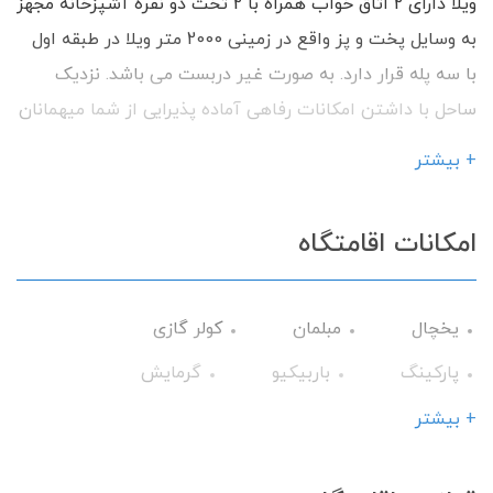
ویلا دارای 2 اتاق خواب همراه با 2 تخت دو نفره آشپزخانه مجهز
به وسایل پخت و پز واقع در زمینی 2000 متر ویلا در طبقه اول
با سه پله قرار دارد. به صورت غیر دربست می باشد. نزدیک
ساحل با داشتن امکانات رفاهی آماده پذیرایی از شما میهمانان
گرامی می باشیم.
+ بیشتر
امکانات اقامتگاه
یخچال
مبلمان
کولر گازی
پارکینگ
باربیکیو
گرمایش
وسایل آشپزی
تلویزیون
+ بیشتر
سرویس فرنگی
حمام
میز نهارخوری