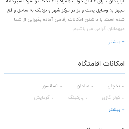
آپارتمان دارای 2 اتاق خواب همراه با 2 تخت دو نفره آشپزخانه
مجهز به وسایل پخت و پز در مرکز شهر و نزدیک به ساحل واقع
شده است. با داشتن امکانات رفاهی آماده پذیرایی از شما
میهمانان گرامی می باشیم.
+ بیشتر
امکانات اقامتگاه
یخچال
مبلمان
آسانسور
کولر گازی
پارکینگ
گرمایش
وسایل آشپزی
تلویزیون
تراس
+ بیشتر
حمام
میز نهارخوری
اجاق گاز