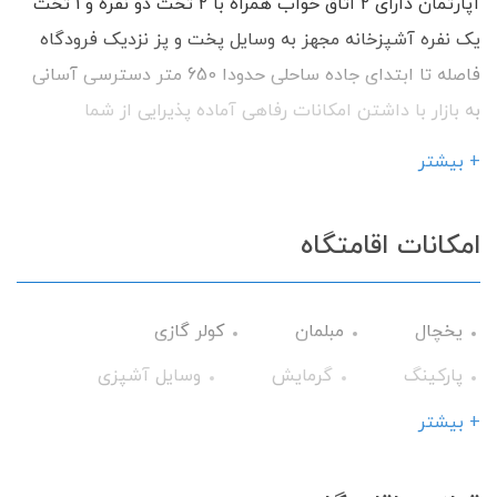
آپارتمان دارای 2 اتاق خواب همراه با 2 تخت دو نفره و 1 تخت
یک نفره آشپزخانه مجهز به وسایل پخت و پز نزدیک فرودگاه
فاصله تا ابتدای جاده ساحلی حدودا 650 متر دسترسی آسانی
به بازار با داشتن امکانات رفاهی آماده پذیرایی از شما
میهمانان گرامی می باشیم.
+ بیشتر
امکانات اقامتگاه
یخچال
مبلمان
کولر گازی
پارکینگ
گرمایش
وسایل آشپزی
تلویزیون
سرویس فرنگی
تراس
+ بیشتر
حمام
سشوار
اتو
کابینت