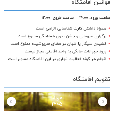
قوانین اقامتگاه
تخت و سرویس خواب
بخاری گازی
ظروف آشپزخانه
اجاق گاز
ماهواره
ساعت ورود:
14:00
ساعت خروج:
12:00
منبع آب ذخیره
گیرنده دیجیتال
همراه داشتن کارت شناسایی الزامی است
سرویس ایرانی
برگزاری میهمانی و جشن بدون هماهنگی ممنوع است
کشیدن سیگار یا قلیان در فضای سرپوشیده ممنوع است
ورود حیوانات خانگی به واحد اقامتی مجاز نیست
انجام هر گونه فعالیت تجاری در این اقامتگاه ممنوع است
تقویم اقامتگاه
مرداد
1405