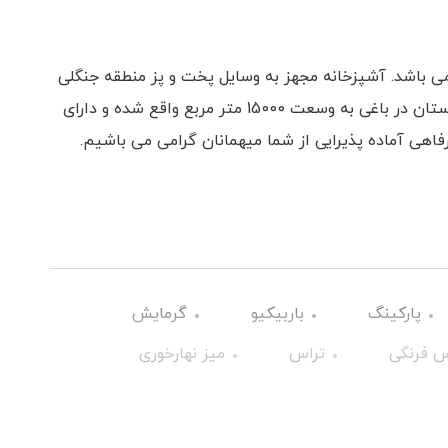
ی باشد. آشپزخانه مجهز به وسایل پخت و پز منطقه جنگلی
و دارای منظره های زیبا و دیدنی از جنگل ویلای انارستان در باغی به وسعت 15000 متر مربع واقع شده و دارای
فاهی آماده پذیرایی از شما میهمانان گرامی می باشیم.
پارکینگ
باربیکیو
گرمایش
 فرنگی
تراس
میز نهارخوری
گیرنده دیجیتال
سرویس ایرانی