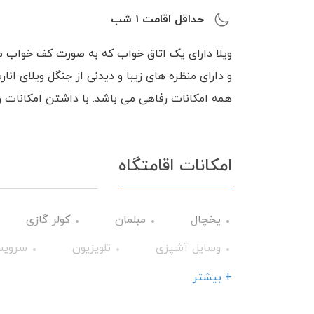
حداقل اقامت
1
شب
ویلا دارای یک اتاق خواب که به صورت کف خواب م
همه امکانات رفاهی می باشد. با داشتن امکانات ر
امکانات اقامتگاه
یخچال
مبلمان
کولر گازی
وسایل آشپزی
تلویزیون
سرویس
فضای سبز
اجاق گاز
اینترنت
+ بیشتر