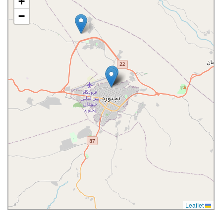
+
−
Leaflet