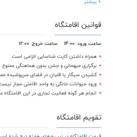
اتو
دستگاه تصفیه آب خانگی
+ بیشتر
ماشین لباس‌شویی
تخت و سرویس خو
قوانین اقامتگاه
محوطه بازی کودکان
کولر اسپلیت
اجاق گاز
شامپو و صابون
اتو ب
ساعت ورود:
14:00
ساعت خروج:
12:00
درب ریموت دار
منبع آب ذخیره
همراه داشتن کارت شناسایی الزامی است
سرویس ایرانی
برگزاری میهمانی و جشن بدون هماهنگی ممنوع 
کشیدن سیگار یا قلیان در فضای سرپوشیده مم
ورود حیوانات خانگی به واحد اقامتی مجاز نیست
انجام هر گونه فعالیت تجاری در این اقامتگاه 
تقویم اقامتگاه
قیمت اقامتگاه در زیر روزهای هفته درج شده است