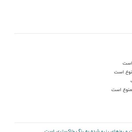
حیاط
میز نهارخوری
کابینت
اب
دوش داخل حیاط
ظروف آشپزخانه
مایکروفر
خار
سرایدار یا نگهبان
تحویل 24 ساعته
گیرنده دیجیتال
است
نوع است
ممنوع است
 و روزهای رزرو شده به رنگ خاکستری است.