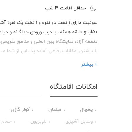
حداقل اقامت
3
شب
سوئیت دارای 1 تخت دو نف
50اینچ طبقه همکف با درب ورودی جداگانه و حیاط
منطقه آزاد، نمایشگاه بین المللی و مناطق تفریحی،
با داشتن امکانات رفاهی آماده پذیرایی از شما می
+ بیشتر
امکانات اقامتگاه
یخچال
مبلمان
کولر گازی
وسایل آشپزی
تلویزیون
حمام