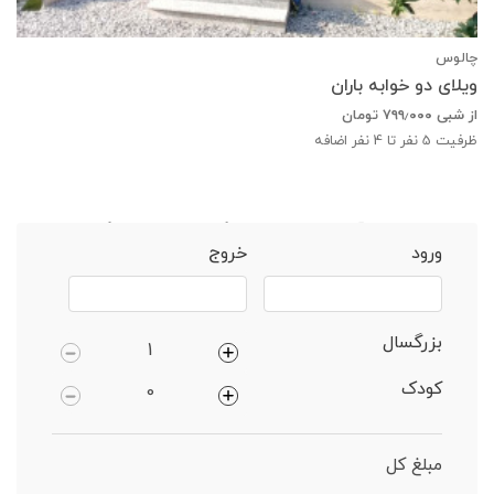
چالوس
ویلای دو خوابه باران
از شبی
۷۹۹٫۰۰۰
تومان
ظرفیت
5
نفر تا 4 نفر اضافه
خانه
چالوس
آپارتمان 1 خوابهجنگلی دارای پارکینگ
ورود
خروج
بزرگسال
کودک
مبلغ کل