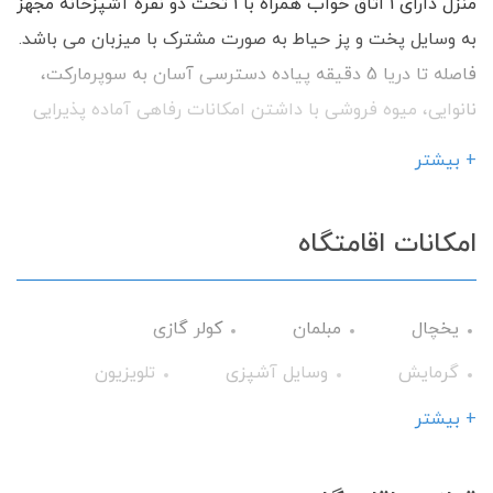
منزل دارای 1 اتاق خواب همراه با 1 تخت دو نفره آشپزخانه مجهز
به وسایل پخت و پز حیاط به صورت مشترک با میزبان می باشد.
فاصله تا دریا 5 دقیقه پیاده دسترسی آسان به سوپرمارکت،
نانوایی، میوه فروشی با داشتن امکانات رفاهی آماده پذیرایی
از شما میهمانان گرامی می باشیم.
+ بیشتر
امکانات اقامتگاه
یخچال
مبلمان
کولر گازی
گرمایش
وسایل آشپزی
تلویزیون
حمام
اجاق گاز
گیرنده دیجیتال
+ بیشتر
سرویس ایرانی