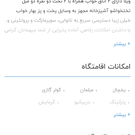
ویلا دارای 2 اتاق خواب همراه با 2 تخت دو نفره دو مبل
تختخواشو آشپزخانه مجهز به وسایل پخت و پز بهار خواب
خیلی زیبا دسترسی سریع به نانوایی، سوپرمارکت و پروتئینی و...
با داشتن امکانات رفاهی آماده پذیرایی از شما میهمانان گرامی
می باشیم.
+ بیشتر
امکانات اقامتگاه
یخچال
مبلمان
کولر گازی
پارکینگ
باربیکیو
گرمایش
وسایل آشپزی
تلویزیون
+ بیشتر
سرویس فرنگی
حمام
جاروبرقی