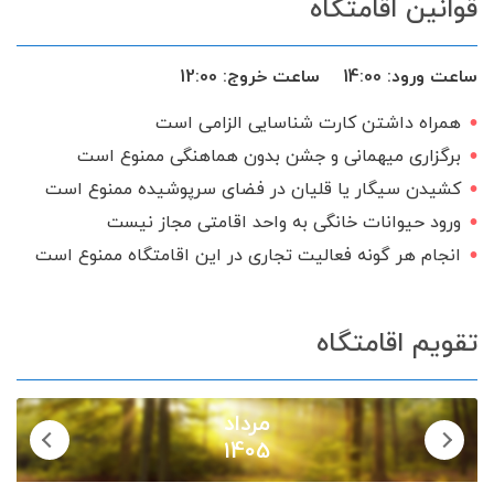
قوانین اقامتگاه
حیاط
میز نهارخوری
کابینت
تخت و سرویس خواب
فضای سبز
ساعت ورود:
14:00
ساعت خروج:
12:00
کولر اسپلیت
بخاری گازی
همراه داشتن کارت شناسایی الزامی است
سیستم صوتی
ظروف آشپزخانه
برگزاری میهمانی و جشن بدون هماهنگی ممنوع است
اجاق گاز
اینترنت
تحویل 24 ساعته
کشیدن سیگار یا قلیان در فضای سرپوشیده ممنوع است
ورود حیوانات خانگی به واحد اقامتی مجاز نیست
گیرنده دیجیتال
سرویس ایرانی
انجام هر گونه فعالیت تجاری در این اقامتگاه ممنوع است
تقویم اقامتگاه
مرداد
1405