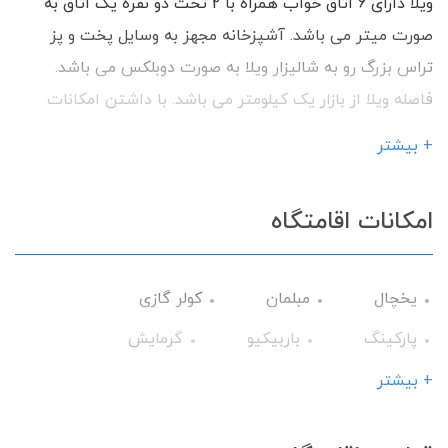
ویلا دارای 6 اتاق خواب همراه با 2 تخت دو نفره یک اتاق به
صورت میتر می باشد. آشپزخانه مجهز به وسایل پخت و پز
تراس بزرگ رو به شالیزار ویلا به صورت دوبلکس می باشد.
فاصله ویلا از بازار یک کیلومتر می باشد. با داشتن امکانات
رفاهی آماده پذیرایی از شما میهمانان گرامی می باشیم.
+ بیشتر
امکانات اقامتگاه
یخچال
مبلمان
کولر گازی
پارکینگ
باربیکیو
گرمایش
وسایل آشپزی
تلویزیون
+ بیشتر
سرویس فرنگی
تراس
حمام