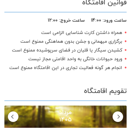
قوانین اقامتگاه
حیاط
میز نهارخوری
کابینت
تخت و سرویس خواب
میز پینگ پنگ
ساعت ورود:
14:00
ساعت خروج:
12:00
فضای سبز
بخاری گازی
همراه داشتن کارت شناسایی الزامی است
ظروف آشپزخانه
فوتبال دستی
برگزاری میهمانی و جشن بدون هماهنگی ممنوع است
اجاق گاز
اینترنت
شامپو و صابون
کشیدن سیگار یا قلیان در فضای سرپوشیده ممنوع است
ورود حیوانات خانگی به واحد اقامتی مجاز نیست
سرایدار یا نگهبان
گیرنده دیجیتال
انجام هر گونه فعالیت تجاری در این اقامتگاه ممنوع است
سرویس ایرانی
تقویم اقامتگاه
مرداد
1405