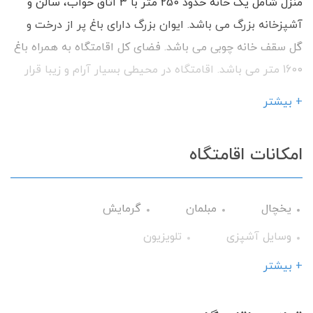
منزل شامل یک خانه حدود 250 متر با 3 اتاق خواب، سالن و
آشپزخانه بزرگ می باشد. ایوان بزرگ دارای باغ پر از درخت و
گل سقف خانه چوبی می باشد. فضای کل اقامتگاه به همراه باغ
1600 متر می باشد. اقامتگاه در محیطی بسیار آرام و زیبا قرار
دارد. با داشتن امکانات رفاهی آماده پذیرایی از شما میهمانان
+ بیشتر
گرامی می باشیم.
امکانات اقامتگاه
یخچال
مبلمان
گرمایش
وسایل آشپزی
تلویزیون
سرویس فرنگی
حمام
کولر آبی
+ بیشتر
اتو
ماشین لباس‌شویی
فضای سبز