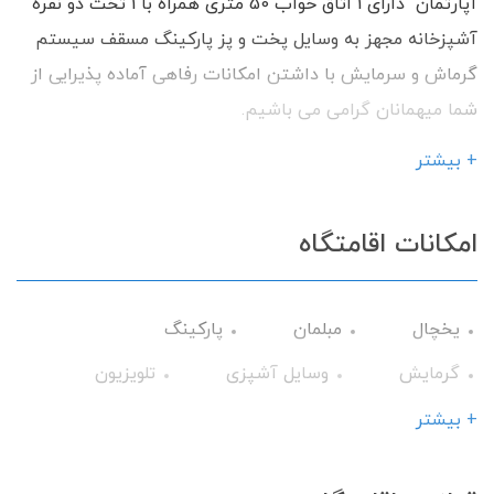
آپارتمان دارای 1 اتاق خواب 50 متری همراه با 1 تخت دو نفره
آشپزخانه مجهز به وسایل پخت‌ و‌ پز پارکینگ مسقف سیستم
گرماش و سرمایش با داشتن امکانات رفاهی آماده پذیرایی از
شما میهمانان گرامی می باشیم.
+ بیشتر
امکانات اقامتگاه
یخچال
مبلمان
پارکینگ
گرمایش
وسایل آشپزی
تلویزیون
سرویس فرنگی
کولر آبی
اجاق گاز
+ بیشتر
گیرنده دیجیتال
سرویس ایرانی