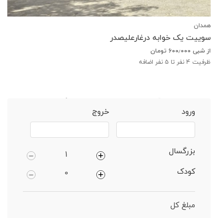
همدان
سوییت یک خوابه درغارعلیصدر
از شبی
۶۰۰٫۰۰۰
تومان
ظرفیت
4
نفر تا 5 نفر اضافه
خانه
همدان
آپارتمان 2 خوابه دارای پارکینگ
ورود
خروج
بزرگسال
کودک
مبلغ کل