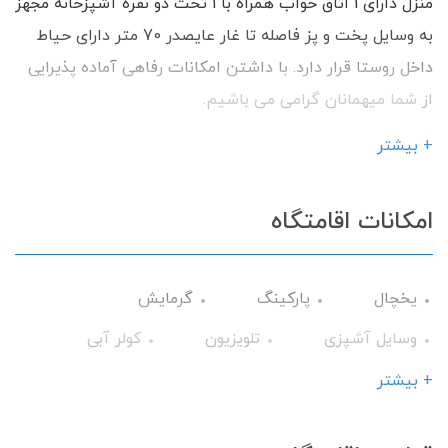
منزل دارای 1 اتاق خواب همراه با 1 تخت دو نفره آشپزخانه مجهز
به وسایل پخت و پز فاصله تا غار عایصدر 70 متر دارای حیاط
داخل روستا قرار دارد. با داشتن امکانات رفاهی آماده پذیرایی
از شما میهمانان گرامی می باشیم.
+ بیشتر
امکانات اقامتگاه
یخچال
پارکینگ
گرمایش
وسایل آشپزی
تلویزیون
کولر آبی
اجاق گاز
اینترنت
گیرنده دیجیتال
+ بیشتر
سرویس ایرانی