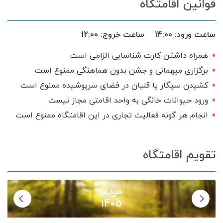
قوانین اقامتگاه
ماشین لباس‌شویی
تخت و سرویس خواب
بخاری گازی
ظروف آشپزخانه
ساعت ورود:
14:00
ساعت خروج:
12:00
اجاق گاز
شامپو و صابون
ماهواره
همراه داشتن کارت شناسایی الزامی است
منبع آب ذخیره
تحویل 24 ساعته
برگزاری میهمانی و جشن بدون هماهنگی ممنوع است
گیرنده دیجیتال
سرویس ایرانی
کشیدن سیگار یا قلیان در فضای سرپوشیده ممنوع است
ورود حیوانات خانگی به واحد اقامتی مجاز نیست
انجام هر گونه فعالیت تجاری در این اقامتگاه ممنوع است
تقویم اقامتگاه
مرداد
1405