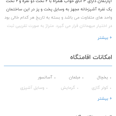
آپارتمان دارای 3 اتاق خواب همراه با 2 تخت دو نفره و 6 تخت
یک نفره آشپزخانه مجهز به وسایل پخت و پز در این ساختمان
واحد های متفاوت می باشد و بسته به تاریخ هر کدام خالی بود
در اختیار میهمانان قرار می گیرد. متراژ به صورت تقریبی ثبت
شده است. وسایل بهداشتی: حوله، شامپو، صابون، دستمال
+ بیشتر
توالت با داشتن امکانات رفاهی آماده پذیرایی از شما میهمانان
گرامی می باشیم.
امکانات اقامتگاه
یخچال
مبلمان
آسانسور
کولر گازی
گرمایش
وسایل آشپزی
تلویزیون
حمام
سشوار
+ بیشتر
ظروف آشپزخانه
شامپو و صابون