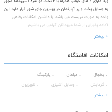
ویلا دارای 2 اتاق خواب همراه با 2 تخت دو نفره آشپزخانه مجهز
به وسایل پخت و پز آپارتمان در بهترین جای شهر قرار دارد. این
واحد به صورت دربست می باشد. با داشتن امکانات رفاهی
آماده پذیرایی از شما میهمانان گرامی می باشیم.
+ بیشتر
امکانات اقامتگاه
یخچال
مبلمان
پارکینگ
گرمایش
وسایل آشپزی
تلویزیون
سرویس فرنگی
کولر آبی
سشوار
+ بیشتر
اتو
میز نهارخوری
اجاق گاز