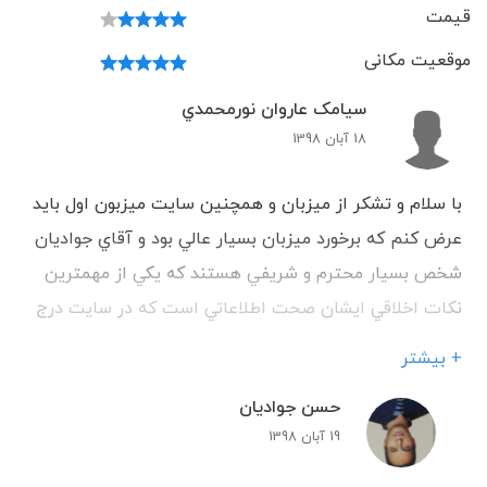
قیمت
موقعیت مکانی
سيامک عاروان نورمحمدي
18 آبان 1398
با سلام و تشکر از ميزبان و همچنين سايت ميزبون اول بايد
عرض کنم که برخورد ميزبان بسيار عالي بود و آقاي جواديان
شخص بسيار محترم و شريفي هستند که يکي از مهمترين
نکات اخلاقي ايشان صحت اطلاعاتي است که در سايت درج
گرديده. بايد ذکر کنم که همه چيز مطابق با اطلاعاتي بود که
+ بیشتر
در سايت مشاهده مي شد و همه چيز از نظر بنده بسيار عالي
حسن جوادیان
بود. در آخر باز هم از ايشان و دوستان سايت ميزبون تشکر
19 آبان 1398
مي کنم