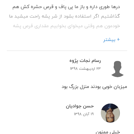
درها طوری داره و باز ما پی پاف و قرص حشره کش هم
گذاشتیم اگر استفاده بشود از شر پشه راحت میشید ما
خودمون هم وقتی میخوای بخوابیم مقداری قرص پشه
میزاریم بعد راحت میخوابیم
+ بیشتر
رسام نجات پژوه
23 اردیبهشت 1398
میزبان خوبی بودند منزل بزرگ بود
حسن جوادیان
19 آبان 1398
خیلی ممنون