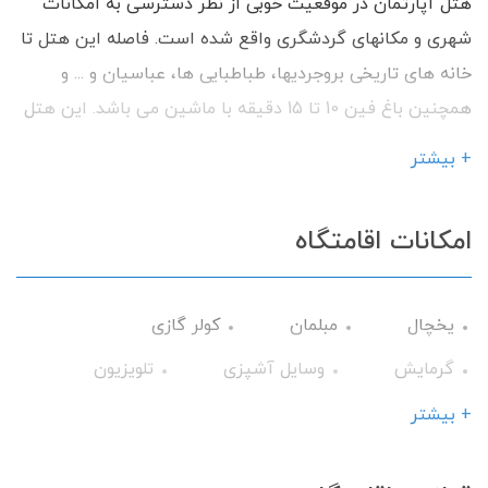
هتل آپارتمان در موقعیت خوبی از نظر دسترسی به امکانات
شهری و مکانهای گردشگری واقع شده است. فاصله این هتل تا
خانه های تاریخی بروجردیها، طباطبایی ها، عباسیان و ... و
همچنین باغ فین 10 تا 15 دقیقه با ماشین می باشد. این هتل
آپارتمان پارکینگ ندارد ولی در فضای امن کوچه 16 متری می
+ بیشتر
توانید ماشین خود را پارک کنید. در این هتل آپارتمان واحدهای
دیگر با ظرفیت های مختلف نیز موجود است.
امکانات اقامتگاه
یخچال
مبلمان
کولر گازی
گرمایش
وسایل آشپزی
تلویزیون
سرویس فرنگی
حمام
میز نهارخوری
+ بیشتر
تخت و سرویس خواب
اجاق گاز