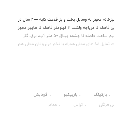
کلبه دارای 1 اتاق خواب همراه با 1 تخت دو نفره آشپزخانه مجهز به وسایل پخت و پز قدمت کلبه 400 سال در
داخل روستا قرار دارد. چشم انداز و محیط بکر و عالی فاصله تا دریاچه ولشت 4 کیلومتر فاصله تا هایپر مجهز
کمتر از 200 متر فاصله تا دریا و جنگل عباس آباد نیم ساعت فاصله تا چشمه ییلاق 50 متر آب، برق، گاز
ت تمایل غذاهای محلی همراه با تخم مرغ و نان محلی هم
نه اضافی دریافت می گردد. با داشتن امکانات رفاهی آماده
پارکینگ
باربیکیو
گرمایش
 فرنگی
تراس
حمام