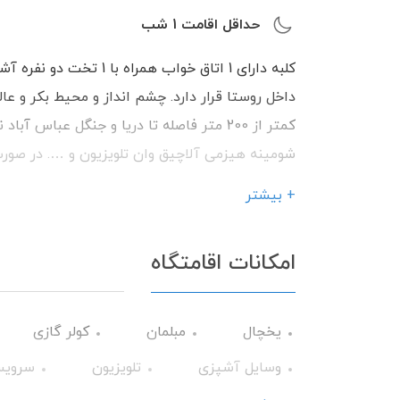
حداقل اقامت
1
شب
شومینه هیزمی آلاچیق وان تلویزیون و …. در صور
برای میهمانان سرو می شود، که برای این مورد هزی
+ بیشتر
پذیرایی از شما میهمانان گرامی می باشیم.
امکانات اقامتگاه
یخچال
مبلمان
کولر گازی
وسایل آشپزی
تلویزیون
سرویس