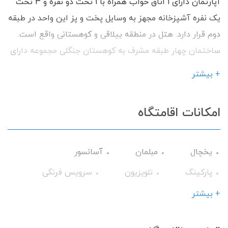
آپارتمان دارای 1 اتاق خواب همراه با 1 تخت دو نفره و 3 تخت
یک نفره آشپزخانه مجهز به وسایل پخت و پز این واحد در طبقه
دوم قرار دارد. هتل در منطقه ییلاقی و کوهستانی واقع است.
ساختمان چهار طبقه مشرف به کوهستان جنگلی مجموعه دارای
13 آپارتمان یک خوابه می باشد. آسانسور اینترنت صبحانه
+ بیشتر
آلاچیق در حیاط میز آتش کافه با داشتن امکانات رفاهی
آماده پذیرایی از شما میهمانان گرامی می باشیم.
امکانات اقامتگاه
یخچال
مبلمان
آسانسور
پارکینگ
تلویزیون
سرویس فرنگی
حمام
کابینت
+ بیشتر
تخت و سرویس خواب
آلاچیق