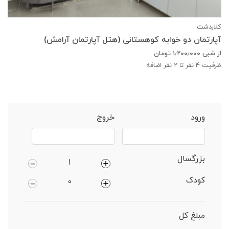
کلاردشت
آپارتمان دو خوابه کوهستانی (هتل آپارتمان آرامش)
از شبی
۱٫۲۰۰٫۰۰۰
تومان
ظرفیت
4
نفر تا 2 نفر اضافه
خانه
کلاردشت
واحد 1 خوابهییلاقی دارای پارکینگ
ورود
خروج
بزرگسال
کودک
مبلغ کل