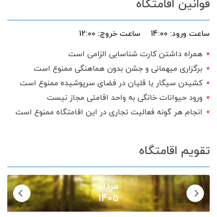
قوانین اقامتگاه
سشوار
اتو
میز نهارخوری
ماشین لباس‌شویی
تخت و سرویس خواب
ساعت ورود:
14:00
ساعت خروج:
12:00
مایکروفر
آلاچیق
اجاق گاز
همراه داشتن کارت شناسایی الزامی است
اینترنت
گیرنده دیجیتال
برگزاری میهمانی و جشن بدون هماهنگی ممنوع است
سرویس ایرانی
کشیدن سیگار یا قلیان در فضای سرپوشیده ممنوع است
ورود حیوانات خانگی به واحد اقامتی مجاز نیست
انجام هر گونه فعالیت تجاری در این اقامتگاه ممنوع است
تقویم اقامتگاه
مرداد
1405