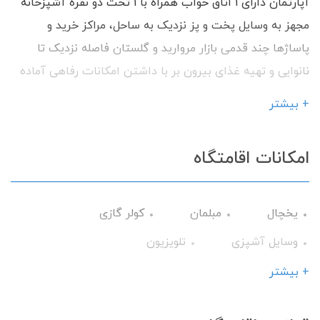
آپارتمان دارای 1 اتاق خواب همراه با 1 تخت دو نفره آشپزخانه
مجهز به وسایل پخت و پز نزدیک به ساحل، مراكز خريد و
پاساژها چند قدمی بازار مرواريد و گلستان فاصله نزدیک تا
نانوایی و تهيه غذای بیرون بر با داشتن امکانات رفاهی آماده
پذیرایی از شما میهمانان گرامی می باشیم.
+ بیشتر
امکانات اقامتگاه
یخچال
مبلمان
کولر گازی
وسایل آشپزی
تلویزیون
سرویس فرنگی
حمام
میز نهارخوری
+ بیشتر
اجاق گاز
گیرنده دیجیتال