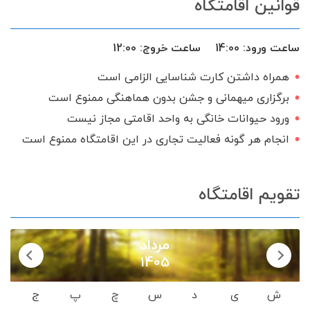
قوانین اقامتگاه
فضای سبز
اجاق گاز
گیرنده دیجیتال
سرویس ایرانی
ساعت ورود:
14:00
ساعت خروج:
12:00
همراه داشتن کارت شناسایی الزامی است
برگزاری میهمانی و جشن بدون هماهنگی ممنوع است
ورود حیوانات خانگی به واحد اقامتی مجاز نیست
انجام هر گونه فعالیت تجاری در این اقامتگاه ممنوع است
تقویم اقامتگاه
مرداد
1405
ش
ی
د
س
چ
پ
ج