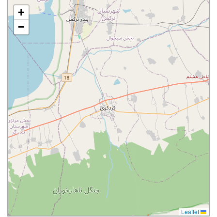
+
−
Leaflet