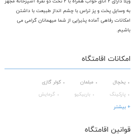
ویلا دارای 2 اتاق خواب همراه با 2 تخت دو نفره آشپزخانه مجهز
به وسایل پخت و پز تراس با چشم انداز طبیعت با داشتن
امکانات رفاهی آماده پذیرایی از شما میهمانان گرامی می
باشیم.
امکانات اقامتگاه
یخچال
مبلمان
کولر گازی
پارکینگ
باربیکیو
گرمایش
وسایل آشپزی
تلویزیون
+ بیشتر
سرویس فرنگی
تراس
حمام
قوانین اقامتگاه
میز نهارخوری
کابینت