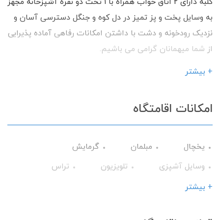
کلبه دارای 2 اتاق خواب همراه با 1 تخت دو نفره آشپزخانه مجهز
به وسایل پخت و پز تمیز در دل کوه و جنگل دسترسی آسان و
نزدیک رودخونه و دشت با داشتن امکانات رفاهی آماده پذیرایی
از شما میهمانان گرامی می باشیم.
+ بیشتر
امکانات اقامتگاه
یخچال
مبلمان
گرمایش
وسایل آشپزی
تلویزیون
تراس
حمام
کابینت
+ بیشتر
تخت و سرویس خواب
ظروف آشپزخانه