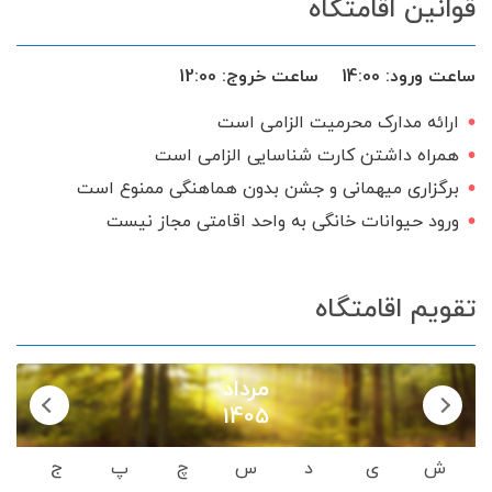
قوانین اقامتگاه
اجاق گاز
گیرنده دیجیتال
سرویس ایرانی
ساعت ورود:
14:00
ساعت خروج:
12:00
ارائه مدارک محرمیت الزامی است
همراه داشتن کارت شناسایی الزامی است
برگزاری میهمانی و جشن بدون هماهنگی ممنوع است
ورود حیوانات خانگی به واحد اقامتی مجاز نیست
تقویم اقامتگاه
مرداد
1405
ش
ی
د
س
چ
پ
ج