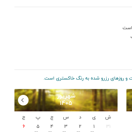
است
 و روزهای رزرو شده به رنگ خاکستری است.
شهریور
1405
ش
ی
د
س
چ
پ
ج
6
5
4
3
2
1
31