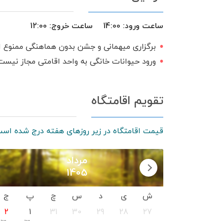
ساعت ورود:
14:00
ساعت خروج:
12:00
برگزاری میهمانی و جشن بدون هماهنگی ممنوع 
ورود حیوانات خانگی به واحد اقامتی مجاز نیست
تقویم اقامتگاه
قیمت اقامتگاه در زیر روزهای هفته درج شده است
مرداد
1405
ش
ی
د
س
چ
پ
ج
2
1
31
30
29
28
27