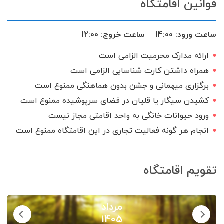
قوانین اقامتگاه
اجاق گاز
شامپو و صابون
سرایدار یا نگهبان
تحویل 24 ساعته
ساعت ورود:
14:00
ساعت خروج:
12:00
گیرنده دیجیتال
سرویس ایرانی
ارائه مدارک محرمیت الزامی است
همراه داشتن کارت شناسایی الزامی است
برگزاری میهمانی و جشن بدون هماهنگی ممنوع است
کشیدن سیگار یا قلیان در فضای سرپوشیده ممنوع است
ورود حیوانات خانگی به واحد اقامتی مجاز نیست
انجام هر گونه فعالیت تجاری در این اقامتگاه ممنوع است
تقویم اقامتگاه
مرداد
1405