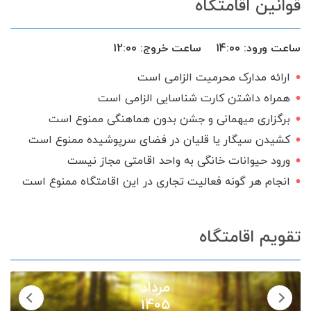
قوانین اقامتگاه
اجاق گاز
شامپو و صابون
سرایدار یا نگهبان
تحویل 24 ساعته
ساعت ورود:
14:00
ساعت خروج:
12:00
گیرنده دیجیتال
سرویس ایرانی
ارائه مدارک محرمیت الزامی است
همراه داشتن کارت شناسایی الزامی است
برگزاری میهمانی و جشن بدون هماهنگی ممنوع است
کشیدن سیگار یا قلیان در فضای سرپوشیده ممنوع است
ورود حیوانات خانگی به واحد اقامتی مجاز نیست
انجام هر گونه فعالیت تجاری در این اقامتگاه ممنوع است
تقویم اقامتگاه
مرداد
1405