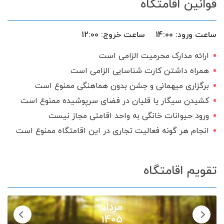
قوانین اقامتگاه
ظروف آشپزخانه
اجاق گاز
سرایدار یا نگهبان
تحویل 24 ساعته
ساعت ورود:
14:00
ساعت خروج:
12:00
گیرنده دیجیتال
سرویس ایرانی
ارائه مدارک محرمیت الزامی است
همراه داشتن کارت شناسایی الزامی است
برگزاری میهمانی و جشن بدون هماهنگی ممنوع است
کشیدن سیگار یا قلیان در فضای سرپوشیده ممنوع است
ورود حیوانات خانگی به واحد اقامتی مجاز نیست
انجام هر گونه فعالیت تجاری در این اقامتگاه ممنوع است
تقویم اقامتگاه
مرداد
1405