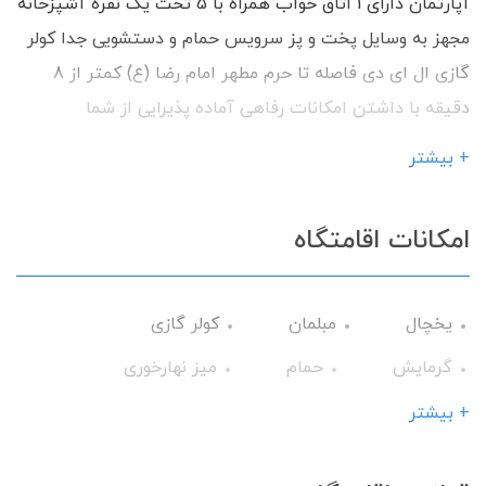
آپارتمان دارای 1 اتاق خواب همراه با 5 تخت یک نفره آشپزخانه
مجهز به وسایل پخت و پز سرویس حمام و دستشویی جدا کولر
گازی ال ای دی فاصله تا حرم مطهر امام رضا (ع) کمتر از 8
دقیقه با داشتن امکانات رفاهی آماده پذیرایی از شما
میهمانان گرامی می باشیم.
+ بیشتر
امکانات اقامتگاه
یخچال
مبلمان
کولر گازی
گرمایش
حمام
میز نهارخوری
اجاق گاز
گیرنده دیجیتال
+ بیشتر
سرویس ایرانی