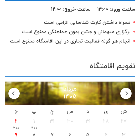
ساعت ورود:
14:00
ساعت خروج:
12:00
همراه داشتن کارت شناسایی الزامی است
برگزاری میهمانی و جشن بدون هماهنگی ممنوع است
انجام هر گونه فعالیت تجاری در این اقامتگاه ممنوع است
تقویم اقامتگاه
مرداد
1405
ش
ی
د
س
چ
پ
ج
2
1
31
30
29
28
27
600
600
9
8
7
6
5
4
3