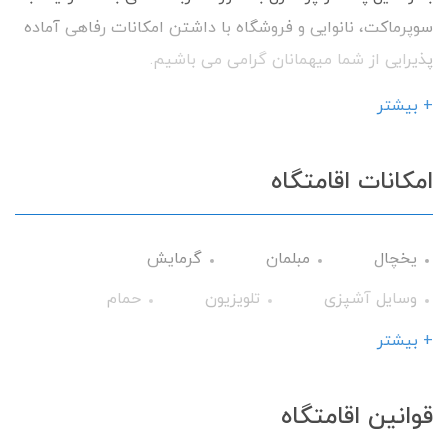
سوپرماکت، نانوایی و فروشگاه با داشتن امکانات رفاهی آماده
پذیرایی از شما میهمانان گرامی می باشیم.
+ بیشتر
امکانات اقامتگاه
یخچال
مبلمان
گرمایش
وسایل آشپزی
تلویزیون
حمام
کولر آبی
میز نهارخوری
اجاق گاز
+ بیشتر
گیرنده دیجیتال
سرویس ایرانی
قوانین اقامتگاه