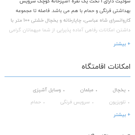
سوئیت دارای 1 تخت یک نفره آشپزخانه کوچک سرویس
بهداشتی فرنگی و حمام با هم می باشد. فاصله تا مجموعه
کاروانسرای شاه عباسی، چاپارخانه و یخچال خشتی 100 متر با
داشتن امکانات رفاهی آماده پذیرایی از شما میهمانان گرامی
می باشیم.
+ بیشتر
امکانات اقامتگاه
یخچال
مبلمان
وسایل آشپزی
تلویزیون
سرویس فرنگی
حمام
کولر آبی
تخت و سرویس خواب
+ بیشتر
گیرنده دیجیتال