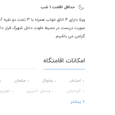
حداقل اقامت
1
شب
ویلا دارای 4 اتاق خواب 
صورت دربست در محیط خلوت داخل شهرک قرار دارد ب
گرامی می باشیم.
امکانات اقامتگاه
استخر
یخچال
مبلمان
گرمایش
وسایل آشپزی
تلویزی
حمام
استخر سرباز
جاروبرقی
+ بیشتر
میز نهارخوری
کابینت
تخت و 