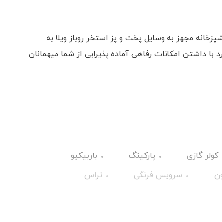
همراه با 3 تخت دو نفره آشپزخانه مجهز به وسایل پخت و پز استخر روباز ویلا به
ا داشتن امکانات رفاهی آماده پذیرایی از شما میهمانان
کولر گازی
پارکینگ
باربیکیو
ون
سرویس فرنگی
تراس
میز بیلیارد
حیاط
سرویس خواب
دوش داخل حیاط