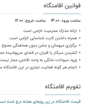
قوانین اقامتگاه
محوطه بازی کودکان
فضای سبز
سیستم صوتی
ظروف آشپزخانه
ساعت ورود:
14:00
ساعت خروج:
12:00
جارو مرکزی
سرایدار یا نگهبان
ارائه مدارک محرمیت الزامی است
تحویل 24 ساعته
وان حمام
شو
همراه داشتن کارت شناسایی الزامی است
سرویس ایرانی
برگزاری میهمانی و جشن بدون هماهنگی ممنوع 
کشیدن سیگار یا قلیان در فضای سرپوشیده مم
ورود حیوانات خانگی به واحد اقامتی مجاز نیست
انجام هر گونه فعالیت تجاری در این اقامتگاه 
تقویم اقامتگاه
قیمت اقامتگاه در زیر روزهای هفته درج شده است