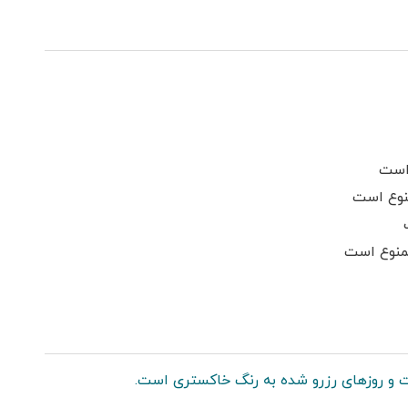
کولر اسپلیت
شومینه گازی
اجاق گاز
شامپو و صابون
منبع آب ذخیره
پکیج دیواری
تینگ زباله
گیرنده دیجیتال
است
نوع است
ممنوع است
 و روزهای رزرو شده به رنگ خاکستری است.