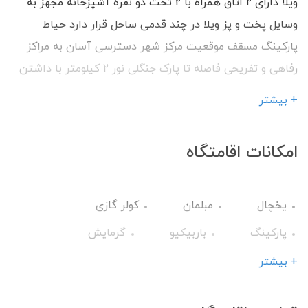
ویلا دارای 2 اتاق همراه با 2 تخت دو نفره آشپزخانه مجهز به
وسایل پخت و پز ویلا در چند قدمی ساحل قرار دارد حیاط
پارکینگ مسقف موقعیت مرکز شهر دسترسی آسان به مراکز
رفاهی و تفریحی فاصله تا پارک جنگلی نور 2 کیلومتر با داشتن
امکانات رفاهی آماده پذیرایی از شما میهمانان گرامی می
+ بیشتر
باشیم.
امکانات اقامتگاه
یخچال
مبلمان
کولر گازی
پارکینگ
باربیکیو
گرمایش
وسایل آشپزی
تلویزیون
+ بیشتر
سرویس فرنگی
حمام
حیاط