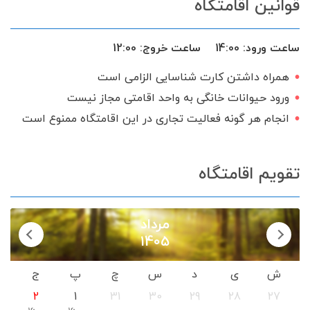
قوانین اقامتگاه
پنکه سقفی
میز نهارخوری
کابینت
تخت و سرویس خواب
بخاری گازی
ساعت ورود:
14:00
ساعت خروج:
12:00
ظروف آشپزخانه
اجاق گاز
همراه داشتن کارت شناسایی الزامی است
گیرنده دیجیتال
سرویس ایرانی
ورود حیوانات خانگی به واحد اقامتی مجاز نیست
انجام هر گونه فعالیت تجاری در این اقامتگاه ممنوع است
تقویم اقامتگاه
مرداد
1405
ش
ی
د
س
چ
پ
ج
2
1
31
30
29
28
27