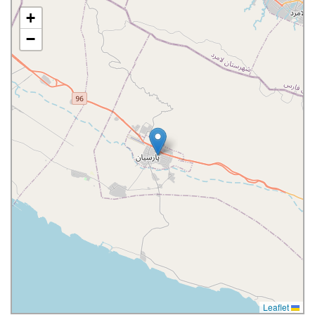
+
−
Leaflet