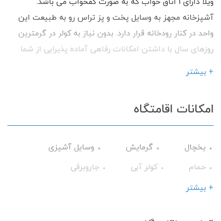
ویلا دارای 1 اتاق خواب که به صورت کفخواب می باشد.
آشپزخانه مجهز به وسایل پخت و پز تراس رو به طبیعت این
واحد در کنار رودخانه قرار دارد. بدون نیاز به کولر در گرمترین
روزهای سال با داشتن امکانات رفاهی آماده پذیرایی از شما
میهمانان گرامی می باشیم.
+ بیشتر
امکانات اقامتگاه
یخچال
گرمایش
وسایل آشپزی
حمام
کولر آبی
جاروبرقی
ظروف آشپزخانه
اجاق گاز
+ بیشتر
منبع آب ذخیره
تحویل 24 ساعته