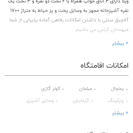
ویلا دارای 4 اتاق خواب همراه با 2 تخت دو نفره و 3 تخت یک
نفره آشپزخانه مجهز به وسایل پخت و پز حیاط به متراژ 1700
آلاچیق سنتی با داشتن امکانات رفاهی آماده پذیرایی از شما
میهمانان گرامی می باشیم.
+ بیشتر
امکانات اقامتگاه
یخچال
مبلمان
کولر گازی
پارکینگ
گرمایش
وسایل آشپزی
تلویزیون
میز نهارخوری
فضای سبز
+ بیشتر
آلاچیق
اجاق گاز
گیرنده دیجیتال