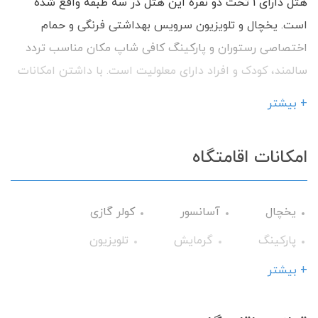
هتل دارای 1 تخت دو نفره این هتل در سه طبقه واقع شده
است. یخچال و تلویزیون سرویس بهداشتی فرنگی و حمام
اختصاصی رستوران و پارکینگ کافی شاپ مکان مناسب تردد
سالمند، کودک و افراد دارای معلولیت است. با داشتن امکانات
رفاهی آماده پذیرایی از شما میهمانان گرامی می باشیم.
+ بیشتر
امکانات اقامتگاه
یخچال
آسانسور
کولر گازی
پارکینگ
گرمایش
تلویزیون
حمام
ماشین لباس‌شویی
اینترنت
+ بیشتر
تحویل 24 ساعته
سرویس ایرانی