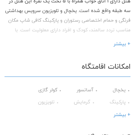
هتل دارای 1 اتاق خواب همراه با 5 تخت یک نفره این هتل در
سه طبقه واقع شده است. یخچال و تلویزیون سرویس بهداشتی
فرنگی و حمام اختصاصی رستوران و پارکینگ کافی شاپ مکان
مناسب تردد سالمند، کودک و افراد دارای معلولیت است. با
داشتن امکانات رفاهی آماده پذیرایی از شما میهمانان گرامی
+ بیشتر
می باشیم.
امکانات اقامتگاه
یخچال
آسانسور
کولر گازی
پارکینگ
گرمایش
تلویزیون
سرویس فرنگی
حمام
سشوار
+ بیشتر
اینترنت
تحویل 24 ساعته