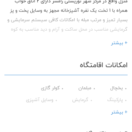
منزل واقع در مرکز شهر توریستی رامسر دارای 2 اتاق خواب
همراه با 1 تخت یک نفره آشپزخانه مجهز به وسایل پخت و پز
بسیار تمیز و مرتب مبله با امکانات کافی سیستم سرمایشی و
گرمایشی مناسب در محل ساکت و آرام و دید مناسب به کوه
دسترسی بسیار سریع و راحت به بازارچه سنتی، ساحل، مراکز
+ بیشتر
تفریحی و تجاری شهر توریستی رامسر با داشتن امکانات رفاهی
آماده پذیرایی از شما میهمانان گرامی می باشیم.
امکانات اقامتگاه
یخچال
مبلمان
کولر گازی
پارکینگ
گرمایش
وسایل آشپزی
تلویزیون
سرویس فرنگی
اتو
+ بیشتر
میز نهارخوری
ماشین لباس‌شویی